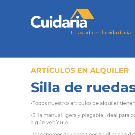
Tu ayuda en la vida diaria
ARTÍCULOS EN ALQUILER
Silla de rueda
-Todos nuestros articulos de alquiler tiene
-Silla manual ligera y plegable. Ideal para 
algún vehículo.
-Disponemos de varios tipos de sillas con di