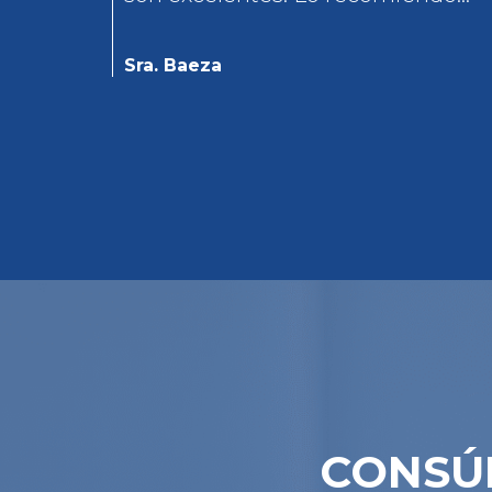
100%.
Sra. Baeza
CONSÚ