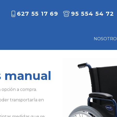
627 55 17 69
95 554 54 72
NOSOTRO
s manual
n opción a compra.
poder transportarla en
stintas medidas que se