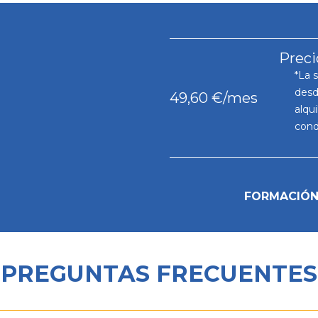
Preci
La s
desd
49,60 €/mes
alqui
cond
FORMACIÓN 
PREGUNTAS FRECUENTES